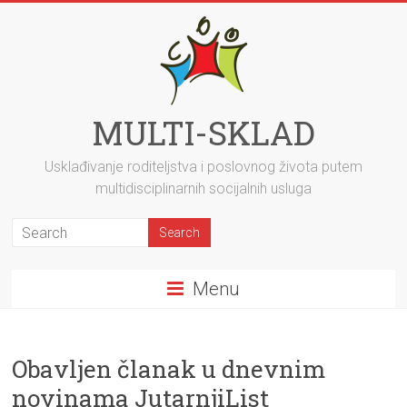
MULTI-SKLAD
Usklađivanje roditeljstva i poslovnog života putem
multidisciplinarnih socijalnih usluga
Menu
Obavljen članak u dnevnim
novinama JutarnjiList