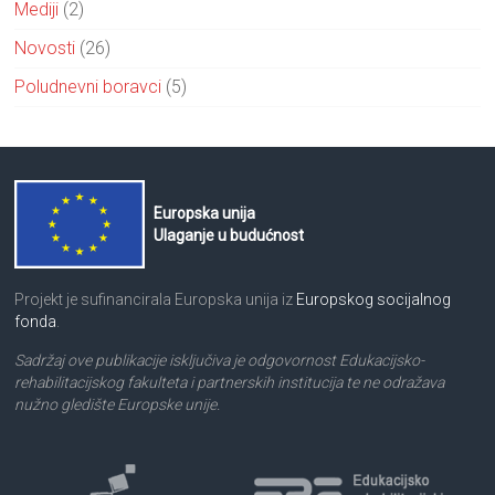
Mediji
(2)
Novosti
(26)
Poludnevni boravci
(5)
Europska unija
Ulaganje u budućnost
Projekt je sufinancirala Europska unija iz
Europskog socijalnog
fonda
.
Sadržaj ove publikacije isključiva je odgovornost Edukacijsko-
rehabilitacijskog fakulteta i partnerskih institucija te ne odražava
nužno gledište Europske unije.