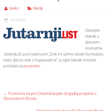
darko
Mediji
14/06/2016
Obavljen
članak u
dnevnim
novinama
JutarnjiList pod naslovom „Dok mi učimo pisati životopise,
naša djeca rade s logopedima“, a cijeli članak možete
pročitati na
poveznici
.
←
Pozivnica na prvi Diseminacijski događaj projekta u
Slavonskom Brodu
Diseminacijski događaj Slavonski Brod
→