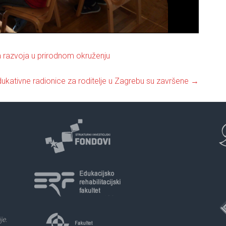
a razvoja u prirodnom okruženju
ukativne radionice za roditelje u Zagrebu su završene
→
je.