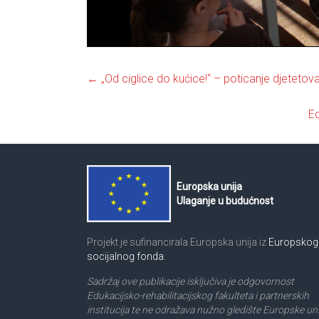
←
„Od ciglice do kućice!“ – poticanje djetetov
Ed
Europska unija
Ulaganje u budućnost
Projekt je sufinancirala Europska unija iz
Europskog
socijalnog fonda
.
Sadržaj ove publikacije isključiva je odgovornost
Edukacijsko-rehabilitacijskog fakulteta i partnerskih
institucija te ne odražava nužno gledište Europske uni