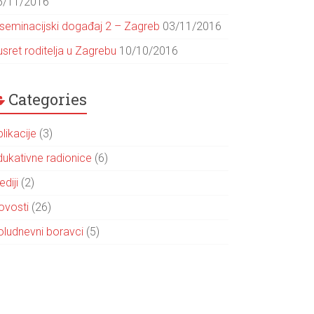
5/11/2016
iseminacijski događaj 2 – Zagreb
03/11/2016
sret roditelja u Zagrebu
10/10/2016
Categories
likacije
(3)
dukativne radionice
(6)
diji
(2)
ovosti
(26)
oludnevni boravci
(5)