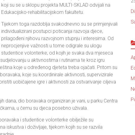
2
koji su se u sklopu projekta MULTI-SKLAD odvijali na
D
Edukacijsko-rehabilitacijskom fakultetu.
Su
Tijekom toga razdoblja svakodnevno su se primjenjivali
individualizirani postupci poticanja razvoja djece,
prilagođeni njihovu razvojnom stupnju i interesima. Od
neprocjenjive važnosti u tome odigrale su ulogu
studentice volonterke, od kojih je svaka dva mjeseca
Ap
 sudjelovanju u aktivnostima i rutinama te kroz igru
vještina koje u određenog djeteta treba ojačati. Pritom su
E
oravaka, koje su koordinirale aktivnosti, supervizirale
Me
oristiti uobičajene igre i aktivnosti za ostvarivanje ciljeva
N
P
jih dana, dio boravaka organiziran je vani, u parku Centra
ljačkama, u čemu su djeca posebno uživala.
ravaka i studentice volonterke obilježile su
iskustva i doživljaje, tijekom kojih su se razvila
uradnje.