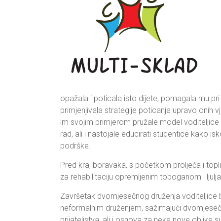
opažala i poticala isto dijete, pomagala mu pri
primjenjivala strategije poticanja upravo onih 
im svojim primjerom pružale model voditeljice b
rad, ali i nastojale educirati studentice kako isk
podrške.
Pred kraj boravaka, s početkom proljeća i topli
za rehabilitaciju opremljenim toboganom i lju
Završetak dvomjesečnog druženja voditeljice bo
neformalnim druženjem, sažimajući dvomjesečna 
prijateljstva, ali i osnova za neke nove oblike s