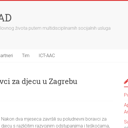
AD
slovnog života putem multidisciplinarnih socijalnih usluga
artneri
Tim
ICT-AAC
ci za djecu u Zagrebu
P
Ap
A
Nakon dva mjeseca završili su poludnevni boravci za
S
djecu s različitim razvojnim odstupanjima i teškoćama,