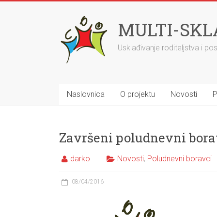
MULTI-SKL
Usklađivanje roditeljstva i po
Naslovnica
O projektu
Novosti
P
Završeni poludnevni borav
darko
Novosti
,
Poludnevni boravci
08/04/2016